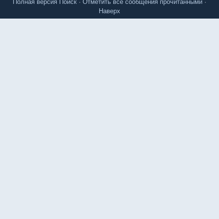
Полная версия
Поиск
·
Отметить все сообщения прочитанными
·
Наверх