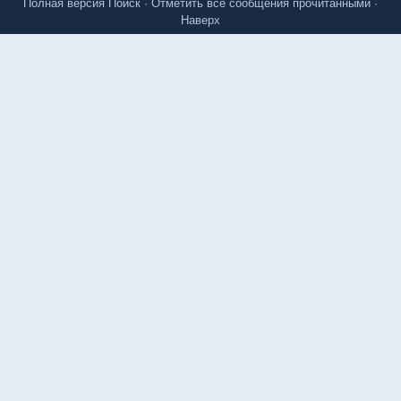
Полная версия
Поиск
·
Отметить все сообщения прочитанными
·
Наверх