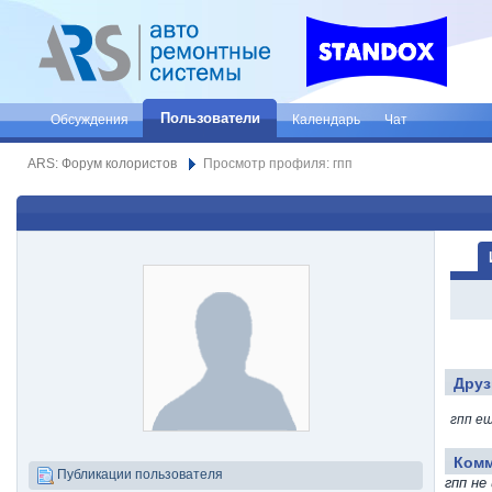
Пользователи
Обсуждения
Календарь
Чат
ARS: Форум колористов
Просмотр профиля: гпп
Друз
гпп е
Ком
Публикации пользователя
гпп не