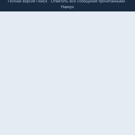
Полная версия
Поиск
·
Отметить все сообщения прочитанными
·
Наверх