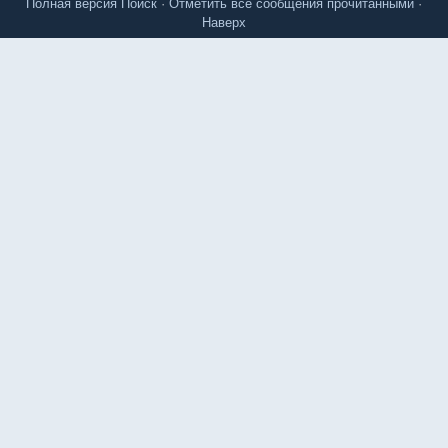
Полная версия
Поиск
·
Отметить все сообщения прочитанными
·
Наверх