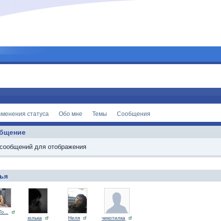
зменения статуса
Обо мне
Темы
Сообщения
бщение
 сообщений для отображения
ья
To...
юлька
Неля
чикотилка