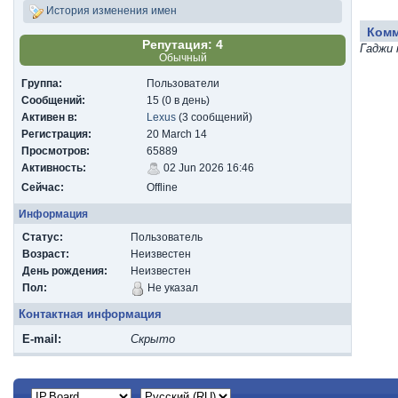
История изменения имен
Ком
Репутация: 4
Гаджи 
Обычный
Группа:
Пользователи
Сообщений:
15 (0 в день)
Активен в:
Lexus
(3 сообщений)
Регистрация:
20 March 14
Просмотров:
65889
Активность:
02 Jun 2026 16:46
Сейчас:
Offline
Информация
Статус:
Пользователь
Возраст:
Неизвестен
День рождения:
Неизвестен
Пол:
Не указал
Контактная информация
E-mail:
Скрыто