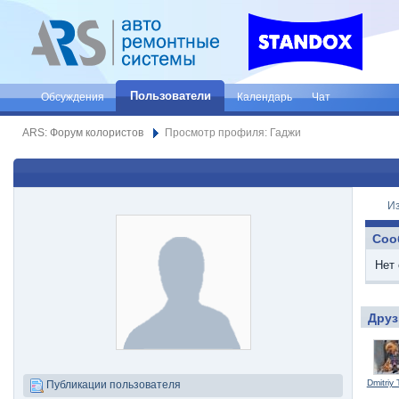
Пользователи
Обсуждения
Календарь
Чат
ARS: Форум колористов
Просмотр профиля: Гаджи
И
Соо
Нет
Друз
Dmitriy 
Публикации пользователя