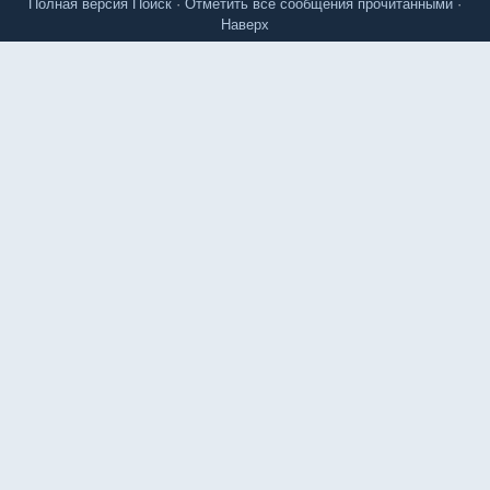
Полная версия
Поиск
·
Отметить все сообщения прочитанными
·
Наверх