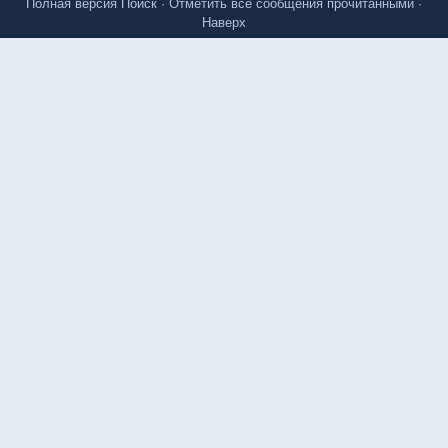
Полная версия
Поиск
·
Отметить все сообщения прочитанными
·
Наверх