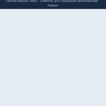
Полная версия
Поиск
·
Отметить все сообщения прочитанными
·
Наверх