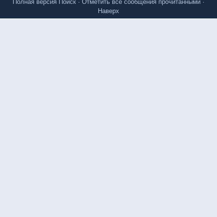
Полная версия
Поиск
·
Отметить все сообщения прочитанными
·
Наверх