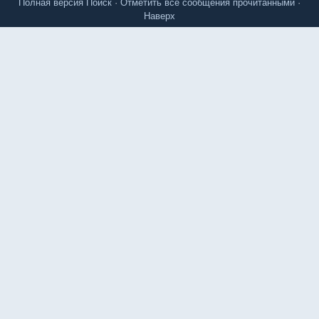
Полная версия
Поиск
·
Отметить все сообщения прочитанными
·
Наверх