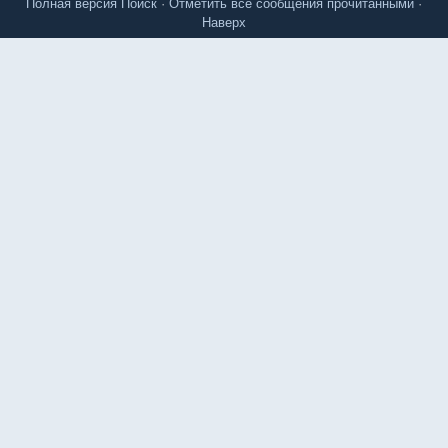
Полная версия
Поиск
·
Отметить все сообщения прочитанными
·
Наверх