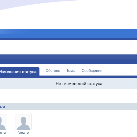
Обо мне
Темы
Сообщения
Изменения статуса
Нет изменений статуса
ья
an
Vera