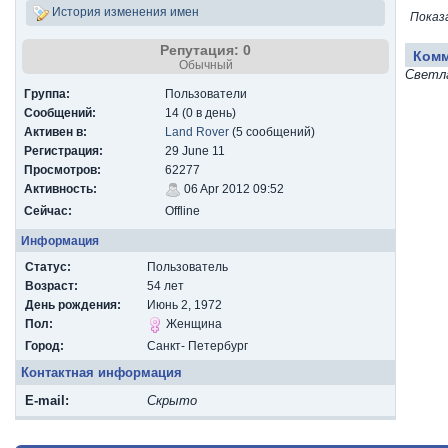
История изменения имен
Показ
Репутация: 0
Ком
Обычный
Светл
Группа:
Пользователи
Сообщений:
14 (0 в день)
Активен в:
Land Rover
(5 сообщений)
Регистрация:
29 June 11
Просмотров:
62277
Активность:
06 Apr 2012 09:52
Сейчас:
Offline
Информация
Статус:
Пользователь
Возраст:
54 лет
День рождения:
Июнь 2, 1972
Пол:
Женщина
Город:
Санкт- Петербург
Контактная информация
E-mail:
Скрыто