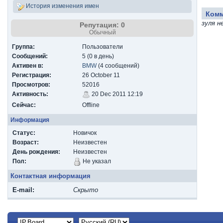
История изменения имен
Ком
зуля н
Репутация: 0
Обычный
Группа:
Пользователи
Сообщений:
5 (0 в день)
Активен в:
BMW
(4 сообщений)
Регистрация:
26 October 11
Просмотров:
52016
Активность:
20 Dec 2011 12:19
Сейчас:
Offline
Информация
Статус:
Новичок
Возраст:
Неизвестен
День рождения:
Неизвестен
Пол:
Не указал
Контактная информация
E-mail:
Скрыто