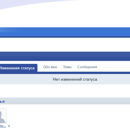
Обо мне
Темы
Сообщения
Изменения статуса
Нет изменений статуса
ья
Ne...