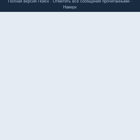
Полная версия
Поиск
·
Отметить все сообщения прочитанными
·
Наверх