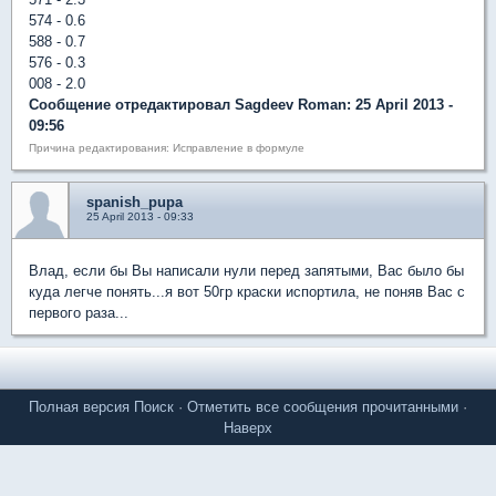
574 - 0.6
588 - 0.7
576 - 0.3
008 - 2.0
Сообщение отредактировал Sagdeev Roman: 25 April 2013 -
09:56
Причина редактирования: Исправление в формуле
spanish_pupa
25 April 2013 - 09:33
Влад, если бы Вы написали нули перед запятыми, Вас было бы
куда легче понять...я вот 50гр краски испортила, не поняв Вас с
первого раза...
Полная версия
Поиск
·
Отметить все сообщения прочитанными
·
Наверх