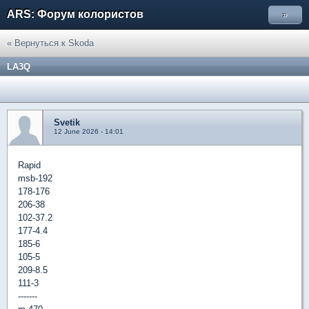
ARS: Форум колористов
»
« Вернуться к Skoda
LA3Q
Svetik
12 June 2026 - 14:01
Rapid
msb-192
178-176
206-38
102-37.2
177-4.4
185-6
105-5
209-8.5
111-3
-------