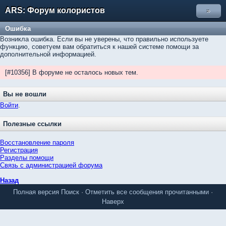
ARS: Форум колористов
»
Ошибка
Возникла ошибка. Если вы не уверены, что правильно используете
функцию, советуем вам обратиться к нашей системе помощи за
дополнительной информацией.
[#10356] В форуме не осталось новых тем.
Вы не вошли
Войти
.
Полезные ссылки
Восстановление пароля
Регистрация
Разделы помощи
Связь с администрацией форума
Назад
Полная версия
Поиск
·
Отметить все сообщения прочитанными
·
Наверх