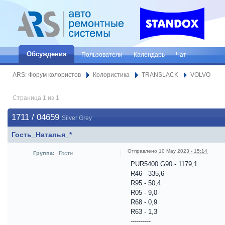
Обсуждения
Пользователи
Календарь
Чат
ARS: Форум колористов
Колористика
TRANSLACK
VOLVO
Страница 1 из 1
1711 / 04659
Silver Grey
Гость_Наталья_*
Отправлено
10 May 2023 - 15:14
Группа:
Гости
PUR5400 G90 - 1179,1
R46 - 335,6
R95 - 50,4
R05 - 9,0
R68 - 0,9
R63 - 1,3
----------