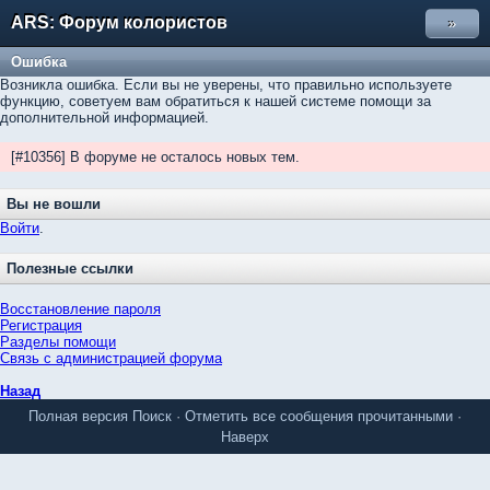
ARS: Форум колористов
»
Ошибка
Возникла ошибка. Если вы не уверены, что правильно используете
функцию, советуем вам обратиться к нашей системе помощи за
дополнительной информацией.
[#10356] В форуме не осталось новых тем.
Вы не вошли
Войти
.
Полезные ссылки
Восстановление пароля
Регистрация
Разделы помощи
Связь с администрацией форума
Назад
Полная версия
Поиск
·
Отметить все сообщения прочитанными
·
Наверх