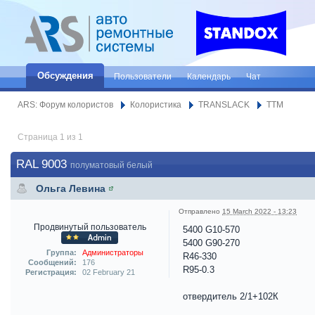
Обсуждения
Пользователи
Календарь
Чат
ARS: Форум колористов
Колористика
TRANSLACK
TTM
Страница 1 из 1
RAL 9003
полуматовый белый
Ольга Левина
Отправлено
15 March 2022 - 13:23
Продвинутый пользователь
5400 G10-570
5400 G90-270
Группа:
Администраторы
R46-330
Сообщений:
176
R95-0.3
Регистрация:
02 February 21
отвердитель 2/1+102К