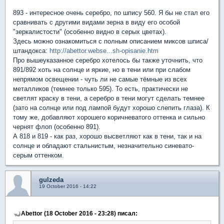
893 - интересное очень серебро, по шпису 560. Я бы не стал его
сравнивать с другими видами зерна в виду его особой
"зеркалистости" (особенно видно в серых цветах).
Здесь можно ознакомиться с полным описанием миксов шписа/
штандокса:
http://abettor.webse...sh-opisanie.htm
Про вышеуказанное серебро хотелось бы также уточнить, что
891/892 хоть на солнце и яркие, но в тени или при слабом
непрямом освещении - чуть ли не самые тёмные из всех
металликов (темнее только 595). То есть, практически не
светлят краску в тени, а серебро в тени могут сделать темнее
(зато на солнце или под лампой будут хорошо слепить глаза). К
тому же, добавляют хорошего коричневатого оттенка и сильно
чернят флоп (особенно 891).
А 818 и 819 - как раз, хорошо высветляют как в тени, так и на
солнце и обладают стальнистым, незначительно синевато-
серым оттенком.
gulzeda
19 October 2016 - 14:22
Abettor (18 October 2016 - 23:28) писал: