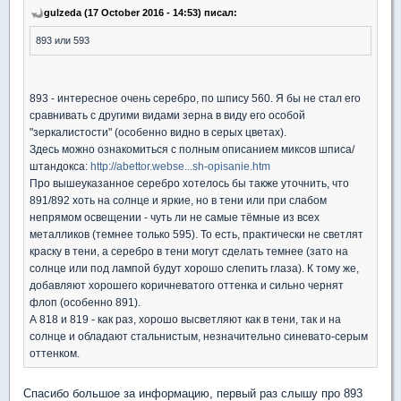
gulzeda (17 October 2016 - 14:53) писал:
893 или 593
893 - интересное очень серебро, по шпису 560. Я бы не стал его
сравнивать с другими видами зерна в виду его особой
"зеркалистости" (особенно видно в серых цветах).
Здесь можно ознакомиться с полным описанием миксов шписа/
штандокса:
http://abettor.webse...sh-opisanie.htm
Про вышеуказанное серебро хотелось бы также уточнить, что
891/892 хоть на солнце и яркие, но в тени или при слабом
непрямом освещении - чуть ли не самые тёмные из всех
металликов (темнее только 595). То есть, практически не светлят
краску в тени, а серебро в тени могут сделать темнее (зато на
солнце или под лампой будут хорошо слепить глаза). К тому же,
добавляют хорошего коричневатого оттенка и сильно чернят
флоп (особенно 891).
А 818 и 819 - как раз, хорошо высветляют как в тени, так и на
солнце и обладают стальнистым, незначительно синевато-серым
оттенком.
Спасибо большое за информацию, первый раз слышу про 893