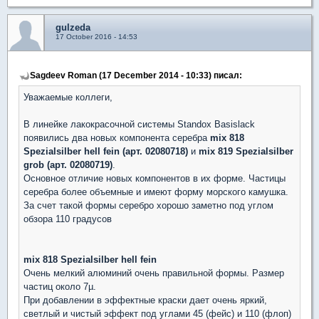
gulzeda
17 October 2016 - 14:53
Sagdeev Roman (17 December 2014 - 10:33) писал:
Уважаемые коллеги,
В линейке лакокрасочной системы Standox Basislack
появились два новых компонента серебра
mix 818
Spezialsilber hell fein (арт. 02080718)
и
mix 819 Spezialsilber
grob (арт. 02080719)
.
Основное отличие новых компонентов в их форме. Частицы
серебра более объемные и имеют форму морского камушка.
За счет такой формы серебро хорошо заметно под углом
обзора 110 градусов
mix 818 Spezialsilber hell fein
Очень мелкий алюминий очень правильной формы. Размер
частиц около 7
µ.
При добавлении в эффектные краски дает очень яркий,
светлый и чистый эффект под углами 45 (фейс) и 110 (флоп)