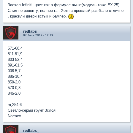
Заехал Infiniti, цвет как в формуле выше(модель тоже EX 25).
Слил по рецепту, полное г.... Хотя в прошлый раз было отлично
, красили двери встык и бампер.
redlabs_
07 June 2017 - 12:19
571-68,4
811-81,9
803-52,4
891-61,5
008-5,7
885-10,4
859-2,0
570-0,3
845-2,0
m;284,6
Светло-серый грунт 3слоя
Normex
redlabs_