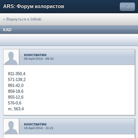
ARS: Форум колористов
»
« Вернуться к Infiniti
KAD
константин
09 April 2014 - 06:41
811-350,4
571-139,2
891-42,0
859-18,6
855-12,6
576-0,6
m; 563,4
константин
16 April 2014 - 11:21