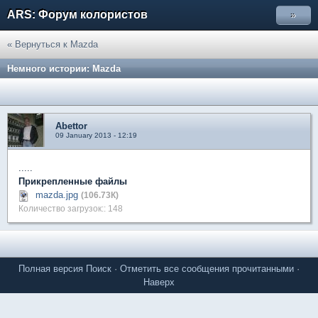
ARS: Форум колористов
»
« Вернуться к Mazda
Немного истории: Mazda
Abettor
09 January 2013 - 12:19
.....
Прикрепленные файлы
mazda.jpg
(106.73К)
Количество загрузок:: 148
Полная версия
Поиск
·
Отметить все сообщения прочитанными
·
Наверх