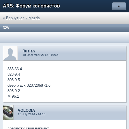
ARS: Форум колористов
»
« Вернуться к Mazda
32V
Ruslan
10 December 2012 - 10:45
883-66.4
828-9.4
805-9.5
deep black 02072068 -1.6
895-9.2
M 96.1
VOLODIA
15 July 2014 - 14:18
предложу свой вариант.