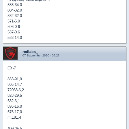
883-34.0
804-32.0
882-32.0
571-5.0
806-0.6
587-0.6
583-14.0
redlabs_
07 September 2020 - 09:27
CX-7
883-91,9
805-14,7
72068-6,2
828-29,5
582-6,1
895-16,0
576-17,0
m:181,4
Mazda 6