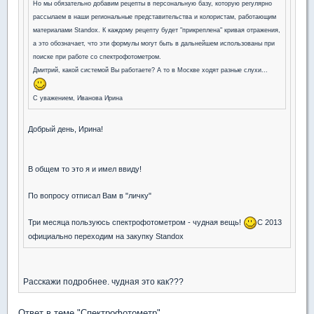
Но мы обязательно добавим рецепты в персональную базу, которую регулярно
рассылаем в наши региональные представительства и колористам, работающим
материалами Standox. К каждому рецепту будет "прикреплена" кривая отражения,
а это обозначает, что эти формулы могут быть в дальнейшем использованы при
поиске при работе со спектрофотометром.
Дмитрий, какой системой Вы работаете? А то в Москве ходят разные слухи...
С уважением, Иванова Ирина
Добрый день, Ирина!
В общем то это я и имел ввиду!
По вопросу отписал Вам в "личку"
Три месяца пользуюсь спектрофотометром - чудная вещь!
С 2013
официально переходим на закупку Standox
Расскажи подробнее. чудная это как???
Ответ в теме "Спектрофотометр"