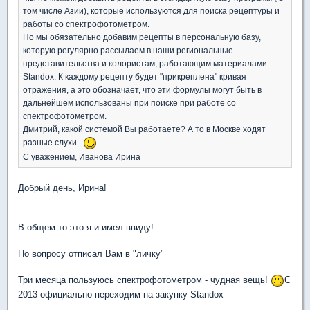
том числе Азии), которые используются для поиска рецептуры и
работы со спектрофотометром.
Но мы обязательно добавим рецепты в персональную базу,
которую регулярно рассылаем в наши региональные
представительства и колористам, работающим материалами
Standox. К каждому рецепту будет "прикреплена" кривая
отражения, а это обозначает, что эти формулы могут быть в
дальнейшем использованы при поиске при работе со
спектрофотометром.
Дмитрий, какой системой Вы работаете? А то в Москве ходят
разные слухи...
С уважением, Иванова Ирина
Добрый день, Ирина!
В общем то это я и имел ввиду!
По вопросу отписал Вам в "личку"
Три месяца пользуюсь спектрофотометром - чудная вещь!
С
2013 официально переходим на закупку Standox