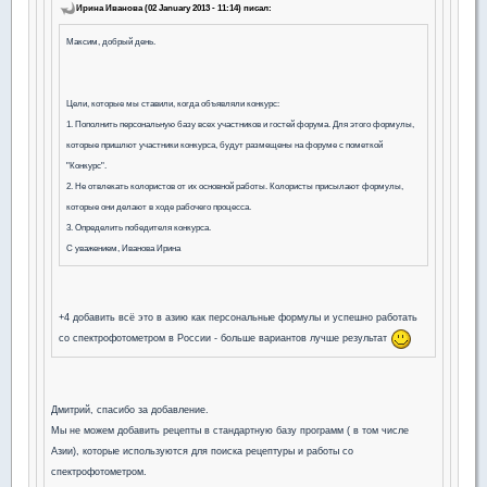
Ирина Иванова (02 January 2013 - 11:14) писал:
Максим, добрый день.
Цели, которые мы ставили, когда объявляли конкурс:
1. Пополнить персональную базу всех участников и гостей форума. Для этого формулы,
которые пришлют участники конкурса, будут размещены на форуме с пометкой
"Конкурс".
2. Не отвлекать колористов от их основной работы. Колористы присылают формулы,
которые они делают в ходе рабочего процесса.
3. Определить победителя конкурса.
С уважением, Иванова Ирина
+4 добавить всё это в азию как персональные формулы и успешно работать
со спектрофотометром в России - больше вариантов лучше результат
Дмитрий, спасибо за добавление.
Мы не можем добавить рецепты в стандартную базу программ ( в том числе
Азии), которые используются для поиска рецептуры и работы со
спектрофотометром.