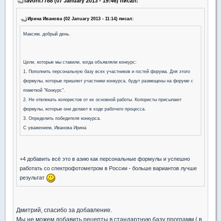
favorit7788 (07 January 2013 - 19:46) писал:
Ирина Иванова (02 January 2013 - 11:14) писал:
Максим, добрый день.
Цели, которые мы ставили, когда объявляли конкурс:
1. Пополнить персональную базу всех участников и гостей форума. Для этого
формулы, которые пришлют участники конкурса, будут размещены на форуме с
пометкой "Конкурс".
2. Не отвлекать колористов от их основной работы. Колористы присылают
формулы, которые они делают в ходе рабочего процесса.
3. Определить победителя конкурса.
С уважением, Иванова Ирина
+4 добавить всё это в азию как персональные формулы и успешно
работать со спектрофотометром в России - больше вариантов лучше
результат
Дмитрий, спасибо за добавление.
Мы не можем добавить рецепты в стандартную базу программ ( в