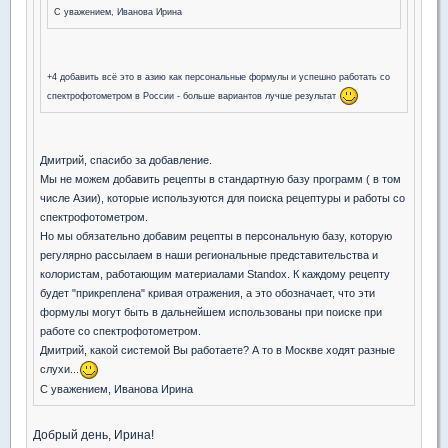
С уважением, Иванова Ирина
+4 добавить всё это в азию как персональные формулы и успешно работать со
спектрофотометром в России - больше вариантов лучше результат
Дмитрий, спасибо за добавление.
Мы не можем добавить рецепты в стандартную базу программ ( в том
числе Азии), которые используются для поиска рецептуры и работы со
спектрофотометром.
Но мы обязательно добавим рецепты в персональную базу, которую
регулярно рассылаем в наши региональные представительства и
колористам, работающим материалами Standox. К каждому рецепту
будет "прикреплена" кривая отражения, а это обозначает, что эти
формулы могут быть в дальнейшем использованы при поиске при
работе со спектрофотометром.
Дмитрий, какой системой Вы работаете? А то в Москве ходят разные
слухи...
С уважением, Иванова Ирина
Добрый день, Ирина!