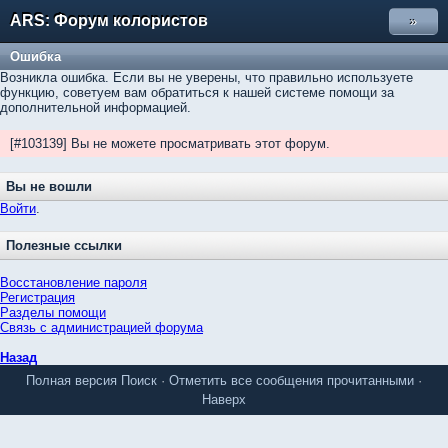
ARS: Форум колористов
»
Ошибка
Возникла ошибка. Если вы не уверены, что правильно используете
функцию, советуем вам обратиться к нашей системе помощи за
дополнительной информацией.
[#103139] Вы не можете просматривать этот форум.
Вы не вошли
Войти
.
Полезные ссылки
Восстановление пароля
Регистрация
Разделы помощи
Связь с администрацией форума
Назад
Полная версия
Поиск
·
Отметить все сообщения прочитанными
·
Наверх