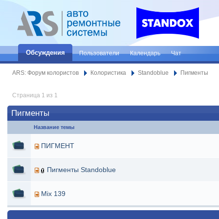
Обсуждения
Пользователи
Календарь
Чат
ARS: Форум колористов
Колористика
Standoblue
Пигменты
Страница 1 из 1
Пигменты
Название темы
ПИГМЕНТ
Пигменты Standoblue
Mix 139