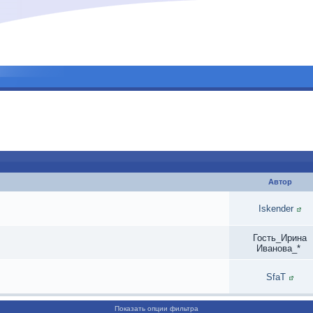
Автор
Iskender
Гость_Ирина
Иванова_*
SfaT
Показать опции фильтра