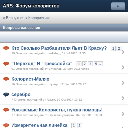
ARS: Форум колористов
»
« Вернуться к Колористика
Вопросы нанесения
Кто Сколько Разбавителя Льет В Краску?
1
2
20 Ответов: последний от redlabs_, 01 Jul 2020 11:55
"Переход" И "Трёхслойка"
1
2
3
5 →
91 Ответов: последний от Вячеслав, 30 May 2016 09:58
Колорист-Маляр
16 Ответов: последний от Шукюр!, 12 Dec 2014 20:17
серебро
7 Ответов: последний от Гаджи, 19 Oct 2014 13:12
Уважаемые Колористы, нужна помощь!
17 Ответов: последний от Настевич Дмитрий, 04 Dec 2013 18:23
Измерительная линейка
1
2