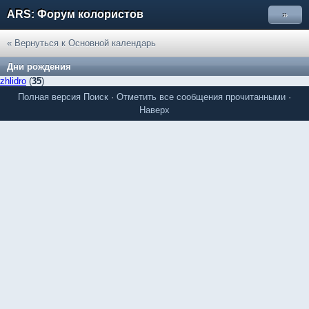
ARS: Форум колористов
»
« Вернуться к Основной календарь
Дни рождения
zhlidro
(
35
)
Полная версия
Поиск
·
Отметить все сообщения прочитанными
·
Наверх