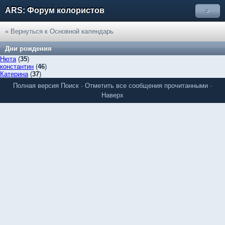
ARS: Форум колористов
»
« Вернуться к Основной календарь
Дни рождения
Нюта
(
35
)
константин
(
46
)
Катерина
(
37
)
Полная версия
Поиск
·
Отметить все сообщения прочитанными
·
Наверх