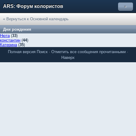
ARS: Форум колористов
»
« Вернуться к Основной календарь
Дни рождения
Нюта
(
33
)
константин
(
44
)
Катерина
(
35
)
Полная версия
Поиск
·
Отметить все сообщения прочитанными
·
Наверх