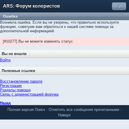
ARS: Форум колористов
»
Ошибка
Возникла ошибка. Если вы не уверены, что правильно используете
функцию, советуем вам обратиться к нашей системе помощи за
дополнительной информацией.
[#10277] Вы не можете изменять статус.
Вы не вошли
Войти
.
Полезные ссылки
Восстановление пароля
Регистрация
Разделы помощи
Связь с администрацией форума
Назад
Полная версия
Поиск
·
Отметить все сообщения прочитанными
·
Наверх