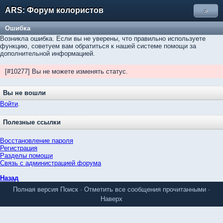
ARS: Форум колористов
»
Ошибка
Возникла ошибка. Если вы не уверены, что правильно используете
функцию, советуем вам обратиться к нашей системе помощи за
дополнительной информацией.
[#10277] Вы не можете изменять статус.
Вы не вошли
Войти
.
Полезные ссылки
Восстановление пароля
Регистрация
Разделы помощи
Связь с администрацией форума
Назад
Полная версия
Поиск
·
Отметить все сообщения прочитанными
·
Наверх