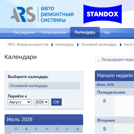
Календарь
Обсуждения
Пользователи
Чат
ARS: Форум колористов
Календарь
Основной календарь
Авгус
Календари
← Предыдущая неде
Начало недели:
Выберите календарь
Июнь 2026
Основной календарь
Понедельник
Перейти к
8
Июль 2026
Вторник
9
П
В
С
Ч
П
С
В