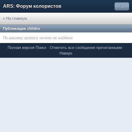
ARS: Форум колористов
»
« На главную
Публикации zhlidro
По вашему запросу ничего не найдено.
Полная версия
Поиск
·
Отметить все сообщения прочитанными
·
Наверх