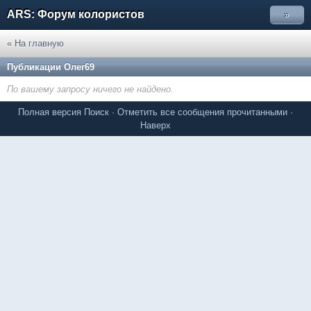
ARS: Форум колористов
»
« На главную
Публикации Олег69
По вашему запросу ничего не найдено.
Полная версия
Поиск
·
Отметить все сообщения прочитанными
·
Наверх