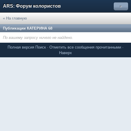
ARS: Форум колористов
»
« На главную
Публикации КАТЕРИНА 68
По вашему запросу ничего не найдено.
Полная версия
Поиск
·
Отметить все сообщения прочитанными
·
Наверх