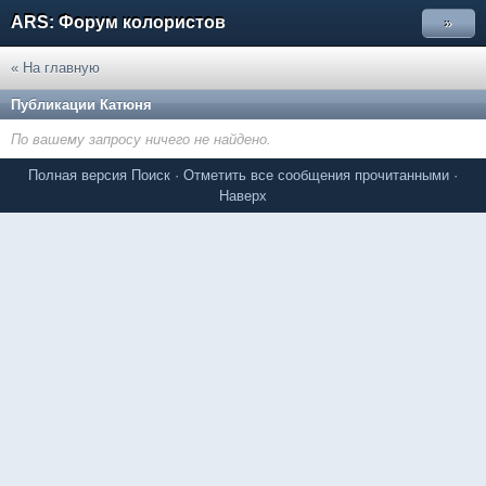
ARS: Форум колористов
»
« На главную
Публикации Катюня
По вашему запросу ничего не найдено.
Полная версия
Поиск
·
Отметить все сообщения прочитанными
·
Наверх