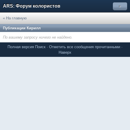
ARS: Форум колористов
»
« На главную
Публикации Кирилл
По вашему запросу ничего не найдено.
Полная версия
Поиск
·
Отметить все сообщения прочитанными
·
Наверх