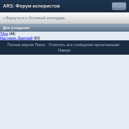
ARS: Форум колористов
»
« Вернуться к Основной календарь
Дни рождения
TAta
(
44
)
Настевич Дмитрий
(
63
)
Полная версия
Поиск
·
Отметить все сообщения прочитанными
·
Наверх