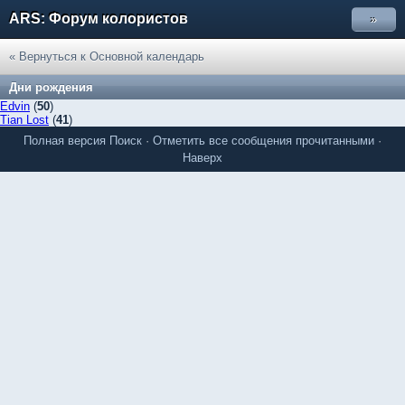
ARS: Форум колористов
»
« Вернуться к Основной календарь
Дни рождения
Edvin
(
50
)
Tian Lost
(
41
)
Полная версия
Поиск
·
Отметить все сообщения прочитанными
·
Наверх