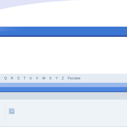
P
Q
R
S
T
U
V
W
X
Y
Z
Русские