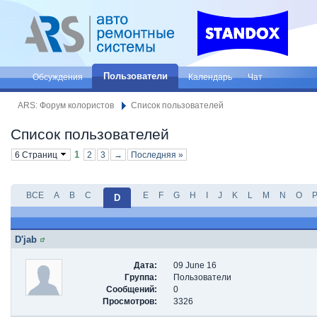
Пользователи
Обсуждения
Календарь
Чат
ARS: Форум колористов
Список пользователей
Список пользователей
1
6 Страниц
2
3
→
Последняя »
ВСЕ
A
B
C
E
F
G
H
I
J
K
L
M
N
O
D
D'jab
Дата:
09 June 16
Группа:
Пользователи
Сообщений:
0
Просмотров:
3326