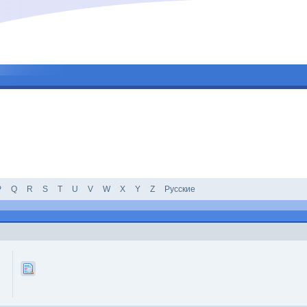
P
Q
R
S
T
U
V
W
X
Y
Z
Русские