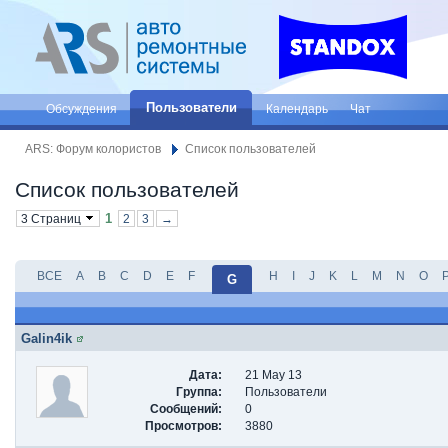
Пользователи
Обсуждения
Календарь
Чат
ARS: Форум колористов
Список пользователей
Список пользователей
1
3 Страниц
2
3
→
ВСЕ
A
B
C
D
E
F
H
I
J
K
L
M
N
O
G
Galin4ik
Дата:
21 May 13
Группа:
Пользователи
Сообщений:
0
Просмотров:
3880